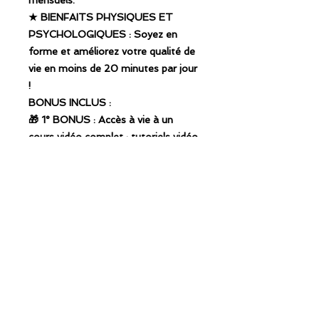
mensuels.
★ BIENFAITS PHYSIQUES ET
PSYCHOLOGIQUES : Soyez en
forme et améliorez votre qualité de
vie en moins de 20 minutes par jour
!
BONUS INCLUS :
🎁 1° BONUS : Accès à vie à un
cours vidéo complet : tutoriels vidéo
sans frais mensuels pour chaque
exercice - en scannant simplement
le QR Code sous chaque exercice.
🎁2° BONUS : Tableau d'exercices
téléchargeable : vous avez la
possibilité d'imprimer vos routines
d'entraînement afin de pouvoir les
suivre facilement et plus
efficacement sans faire défiler le
livre.