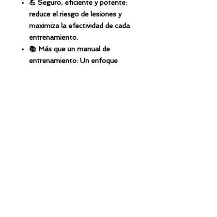
💪 Seguro, eficiente y potente:
reduce el riesgo de lesiones y
maximiza la efectividad de cada
entrenamiento.
📚 Más que un manual de
entrenamiento: Un enfoque
completo del bienestar que
apoya tanto tu salud física como
mental.
🚨 Actúa rápido: esto es más que un
libro, ¡es tu kit de herramientas para
transformar tu estado físico! 🚨
Este no es solo otro programa de
ejercicios, es un sistema integral
diseñado para generar un cambio
real. "Wall Pilates Workouts for
Women" incluye todo lo que
necesitas para remodelar tu cuerpo
y rejuvenecer tu espíritu. Haz clic en